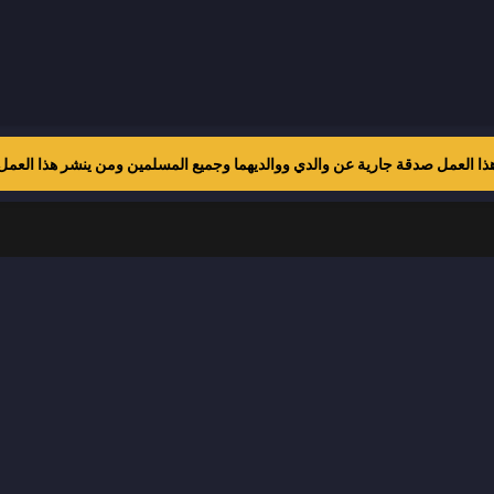
ف
ذا العمل صدقة جارية عن والدي ووالديهما وجميع المسلمين ومن ينشر هذا العمل